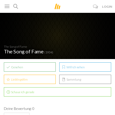
LOGIN
The Song of Fame
The Song of Fame
(1934)
Gesehen
Will ich sehen
Lieblingsfilm
Sammlung
Schaue ich gerade
Deine Bewertung: 0