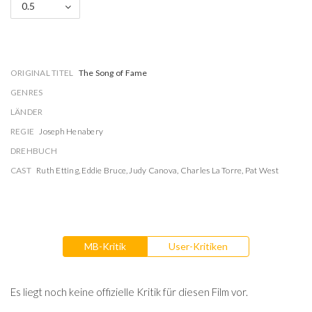
0.5
ORIGINAL TITEL
The Song of Fame
GENRES
LÄNDER
REGIE
Joseph Henabery
DREHBUCH
CAST
Ruth Etting
,
Eddie Bruce
,
Judy Canova
,
Charles La Torre
,
Pat West
MB-Kritik
User-Kritiken
Es liegt noch keine offizielle Kritik für diesen Film vor.