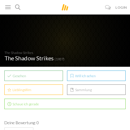
LOGIN
The Shadow Strikes
The Shadow Strikes
(1937)
Gesehen
Will ich sehen
Lieblingsfilm
Sammlung
Schaue ich gerade
Deine Bewertung: 0