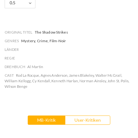
0.5
ORIGINAL TITEL
The Shadow Strikes
GENRES
Mystery, Crime, Film-Noir
LÄNDER
REGIE
DREHBUCH
Al Martin
CAST
Rod La Rocque
,
Agnes Anderson
,
James Blakeley
,
Walter McGrail
,
William Kellogg
,
Cy Kendall
,
Kenneth Harlan
,
Norman Ainsley
,
John St. Polis
,
Wilson Benge
MB-Kritik
User-Kritiken