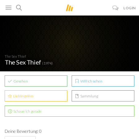
LOGIN
The Sex Thief
The Sex Thief
(1974)
Gesehen
Will ich sehen
Lieblingsfilm
Sammlung
Schaue ich gerade
Deine Bewertung: 0