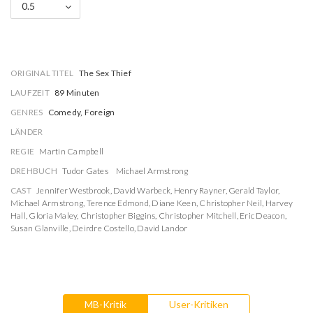
0.5
ORIGINAL TITEL
The Sex Thief
LAUFZEIT
89 Minuten
GENRES
Comedy, Foreign
LÄNDER
REGIE
Martin Campbell
DREHBUCH
Tudor Gates
Michael Armstrong
CAST
Jennifer Westbrook
,
David Warbeck
,
Henry Rayner
,
Gerald Taylor
,
Michael Armstrong
,
Terence Edmond
,
Diane Keen
,
Christopher Neil
,
Harvey
Hall
,
Gloria Maley
,
Christopher Biggins
,
Christopher Mitchell
,
Eric Deacon
,
Susan Glanville
,
Deirdre Costello
,
David Landor
MB-Kritik
User-Kritiken