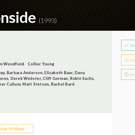
onside
(1993)
Ge
Lie
am Woodfield
Collier Young
way
,
Barbara Anderson
,
Elizabeth Baur
,
Dana
Sch
ones
,
Derek Webster
,
Cliff Gorman
,
Robin Sachs
,
per Cullum
,
Matt Stetson
,
Rachel Bard
User-Kritiken