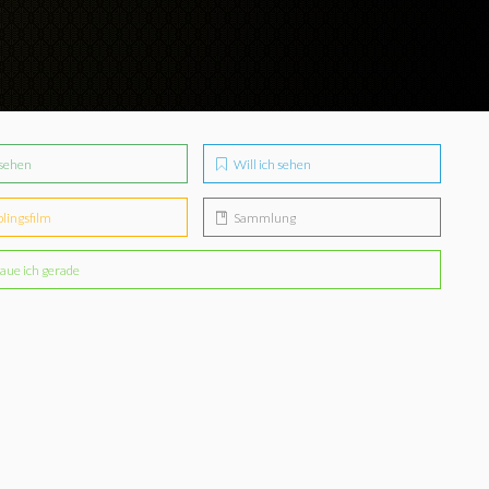
sehen
Will ich sehen
blingsfilm
Sammlung
aue ich gerade