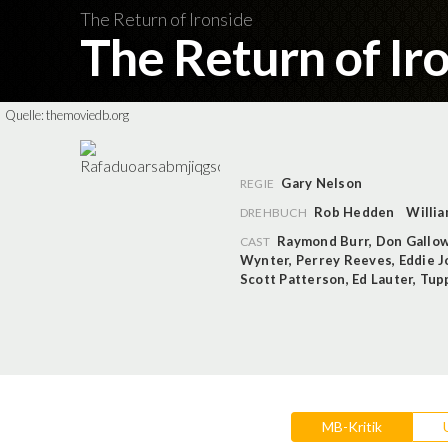
The Return of Ironside
The Return of Ir
Quelle:
themoviedb.org
Gary Nelson
REGIE
Rob Hedden
Willi
DREHBUCH
Raymond Burr
,
Don Gallo
CAST
Wynter
,
Perrey Reeves
,
Eddie J
Scott Patterson
,
Ed Lauter
,
Tup
MB-Kritik