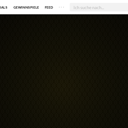
. . .
IALS
GEWINNSPIELE
FEED