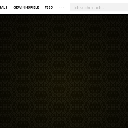
. . .
IALS
GEWINNSPIELE
FEED