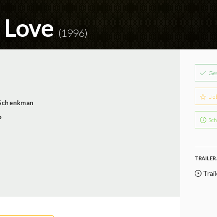
 Love
(1996)
Ge
Lie
 Schenkman
o
Sch
TRAILER 
Trail