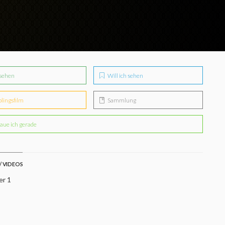
sehen
Will ich sehen
blingsfilm
Sammlung
aue ich gerade
/ VIDEOS
er 1