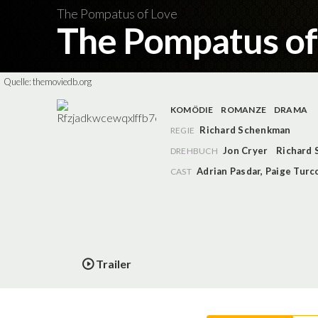
The Pompatus of Love
The Pompatus of
Quelle:
themoviedb.org
KOMÖDIE
ROMANZE
DRAMA
Richard Schenkman
REGIE
Jon Cryer
Richard
DREHBUCH
Adrian Pasdar
,
Paige Turc
CAST
Trailer