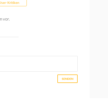
User-Kritiken
m vor.