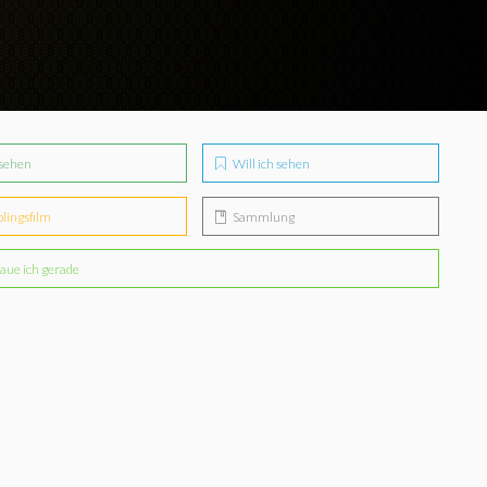
sehen
Will ich sehen
blingsfilm
Sammlung
aue ich gerade