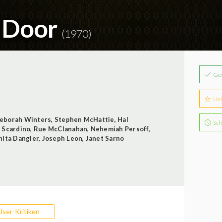
t Door
(1970)
Ge
Lie
eborah Winters
,
Stephen McHattie
,
Hal
Sch
 Scardino
,
Rue McClanahan
,
Nehemiah Persoff
,
nita Dangler
,
Joseph Leon
,
Janet Sarno
User-Kritiken