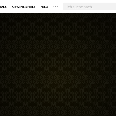
. . .
IALS
GEWINNSPIELE
FEED