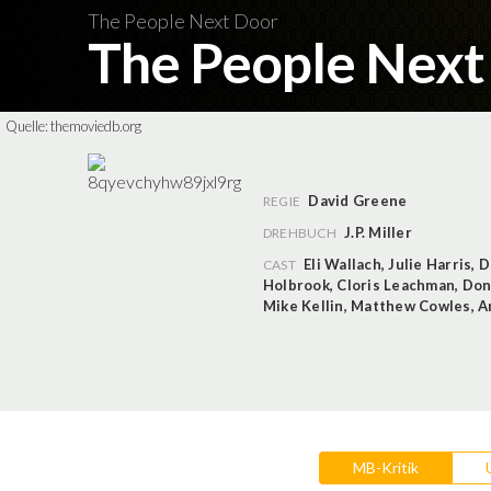
The People Next Door
The People Nex
Quelle:
themoviedb.org
David Greene
REGIE
J.P. Miller
DREHBUCH
Eli Wallach
,
Julie Harris
,
D
CAST
Holbrook
,
Cloris Leachman
,
Don
Mike Kellin
,
Matthew Cowles
,
A
MB-Kritik