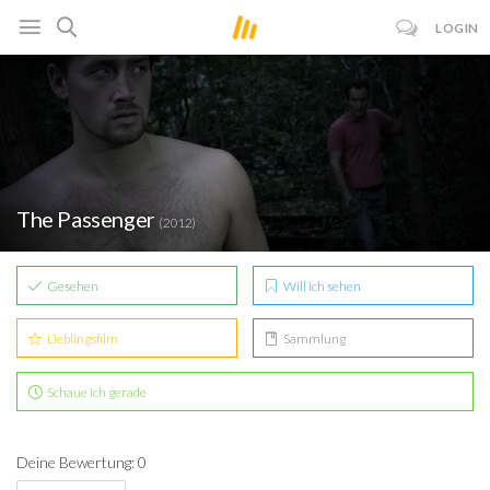
LOGIN
The Passenger
(2012)
Gesehen
Will ich sehen
Lieblingsfilm
Sammlung
Schaue ich gerade
Deine Bewertung: 0