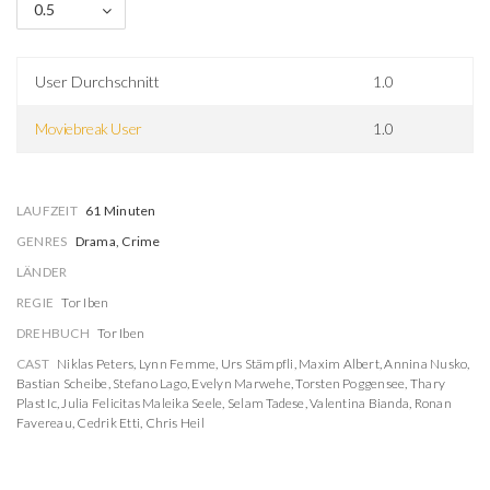
0.5
User Durchschnitt
1.0
Moviebreak User
1.0
LAUFZEIT
61 Minuten
GENRES
Drama, Crime
LÄNDER
REGIE
Tor Iben
DREHBUCH
Tor Iben
CAST
Niklas Peters
,
Lynn Femme
,
Urs Stämpfli
,
Maxim Albert
,
Annina Nusko
,
Bastian Scheibe
,
Stefano Lago
,
Evelyn Marwehe
,
Torsten Poggensee
,
Thary
Plast Ic
,
Julia Felicitas Maleika Seele
,
Selam Tadese
,
Valentina Bianda
,
Ronan
Favereau
,
Cedrik Etti
,
Chris Heil