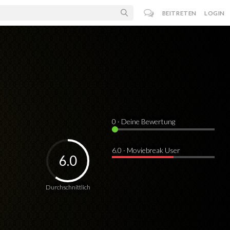
BEITRETEN
LOGIN
0
· Deine Bewertung
6.0 · Moviebreak User
6.0
Durchschnittlich