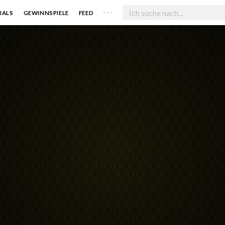
. . .
IALS
GEWINNSPIELE
FEED