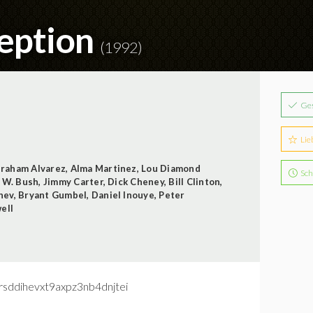
eption
(1992)
Ge
Lie
raham Alvarez
,
Alma Martinez
,
Lou Diamond
Sch
 W. Bush
,
Jimmy Carter
,
Dick Cheney
,
Bill Clinton
,
hev
,
Bryant Gumbel
,
Daniel Inouye
,
Peter
ell