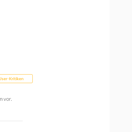
User-Kritiken
m vor.