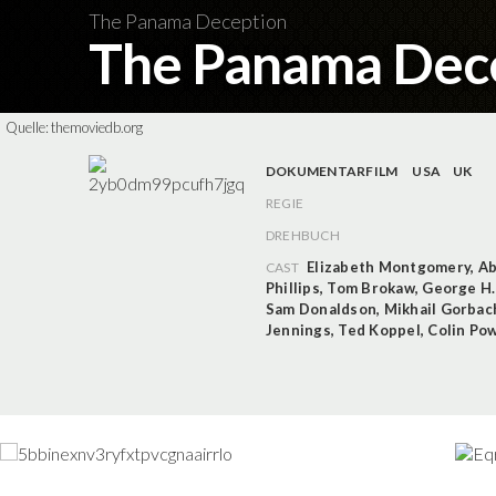
The Panama Deception
The Panama Dec
Quelle:
themoviedb.org
DOKUMENTARFILM
USA
UK
REGIE
DREHBUCH
Elizabeth Montgomery
,
Ab
CAST
Phillips
,
Tom Brokaw
,
George H.
Sam Donaldson
,
Mikhail Gorbac
Jennings
,
Ted Koppel
,
Colin Pow