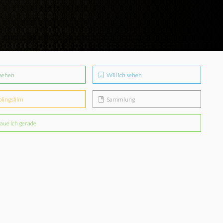
sehen
Will ich sehen
blingsfilm
Sammlung
aue ich gerade