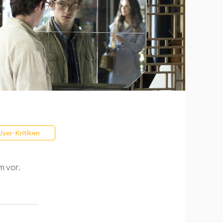
User-Kritiken
m vor.