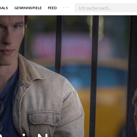
. . .
IALS
GEWINNSPIELE
FEED