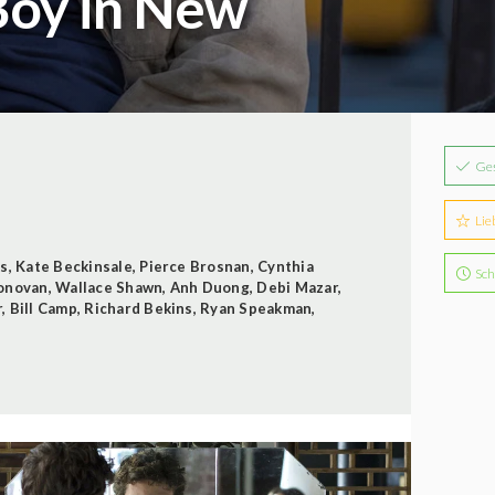
Boy in New
Ge
Lie
es
,
Kate Beckinsale
,
Pierce Brosnan
,
Cynthia
Sch
onovan
,
Wallace Shawn
,
Anh Duong
,
Debi Mazar
,
r
,
Bill Camp
,
Richard Bekins
,
Ryan Speakman
,