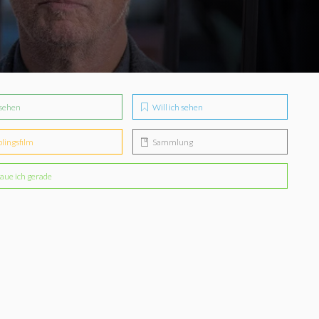
sehen
Will ich sehen
blingsfilm
Sammlung
aue ich gerade