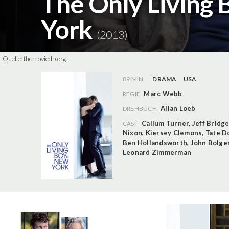
The Only Living 
York
(2013)
Quelle:
themoviedb.org
89 MIN
DRAMA
USA
Marc Webb
REGIE
Allan Loeb
DREHBUCH
Callum Turner
,
Jeff Bridg
CAST
Nixon
,
Kiersey Clemons
,
Tate D
Ben Hollandsworth
,
John Bolge
Leonard Zimmerman