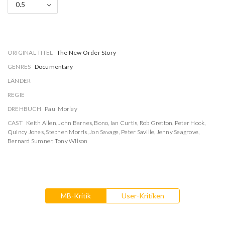
0.5
ORIGINAL TITEL
The New Order Story
GENRES
Documentary
LÄNDER
REGIE
DREHBUCH
Paul Morley
CAST
Keith Allen
,
John Barnes
,
Bono
,
Ian Curtis
,
Rob Gretton
,
Peter Hook
,
Quincy Jones
,
Stephen Morris
,
Jon Savage
,
Peter Saville
,
Jenny Seagrove
,
Bernard Sumner
,
Tony Wilson
MB-Kritik
User-Kritiken