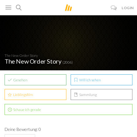
LOGIN
The New Order Story
The New Order Story
(2006)
Gesehen
Will ich sehen
Lieblingsfilm
Sammlung
Schaue ich gerade
Deine Bewertung: 0