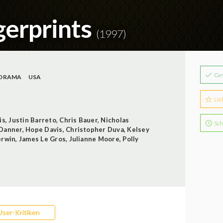
gerprints
(1997)
Ge
DRAMA
USA
Lie
is
,
Justin Barreto
,
Chris Bauer
,
Nicholas
Sch
 Danner
,
Hope Davis
,
Christopher Duva
,
Kelsey
erwin
,
James Le Gros
,
Julianne Moore
,
Polly
User-Kritiken