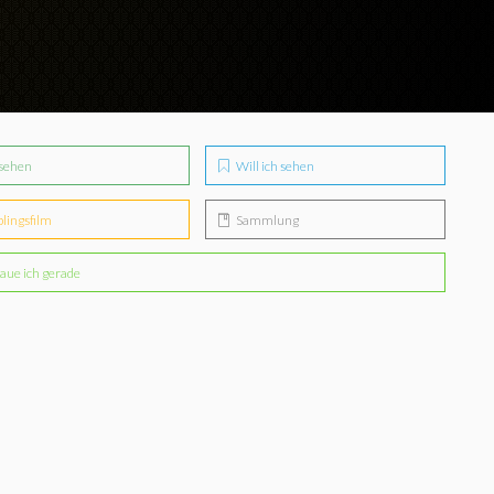
sehen
Will ich sehen
blingsfilm
Sammlung
aue ich gerade