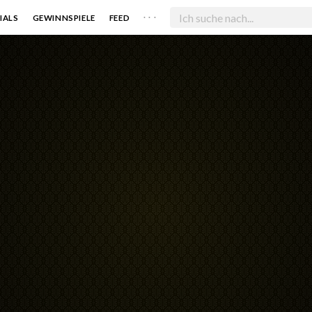
. . .
IALS
GEWINNSPIELE
FEED