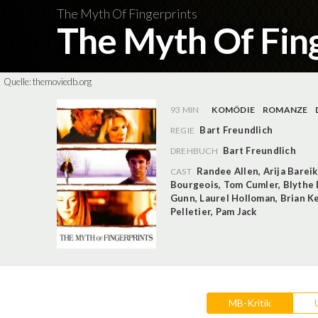
The Myth Of Fingerprints
The Myth Of Fin
Quelle:
themoviedb.org
93 MIN
KOMÖDIE
ROMANZE
Bart Freundlich
REGIE
Bart Freundlich
DREHBUCH
Randee Allen
,
Arija Bareik
CAST
Bourgeois
,
Tom Cumler
,
Blythe
Gunn
,
Laurel Holloman
,
Brian K
Pelletier
,
Pam Jack
MB-Kritik