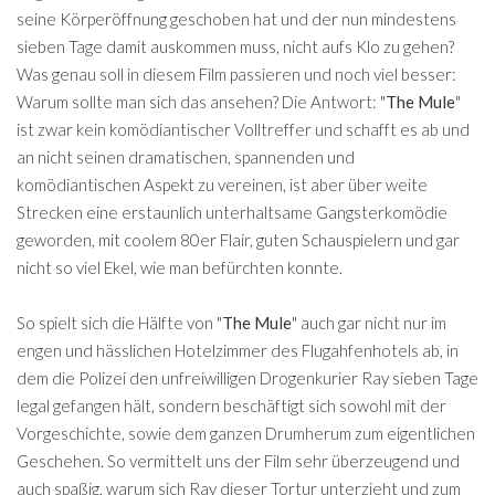
seine Körperöffnung geschoben hat und der nun mindestens
sieben Tage damit auskommen muss, nicht aufs Klo zu gehen?
Was genau soll in diesem Film passieren und noch viel besser:
Warum sollte man sich das ansehen? Die Antwort: "
The Mule
"
ist zwar kein komödiantischer Volltreffer und schafft es ab und
an nicht seinen dramatischen, spannenden und
komödiantischen Aspekt zu vereinen, ist aber über weite
Strecken eine erstaunlich unterhaltsame Gangsterkomödie
geworden, mit coolem 80er Flair, guten Schauspielern und gar
nicht so viel Ekel, wie man befürchten konnte.
So spielt sich die Hälfte von "
The Mule
" auch gar nicht nur im
engen und hässlichen Hotelzimmer des Flugahfenhotels ab, in
dem die Polizei den unfreiwilligen Drogenkurier Ray sieben Tage
legal gefangen hält, sondern beschäftigt sich sowohl mit der
Vorgeschichte, sowie dem ganzen Drumherum zum eigentlichen
Geschehen. So vermittelt uns der Film sehr überzeugend und
auch spaßig, warum sich Ray dieser Tortur unterzieht und zum