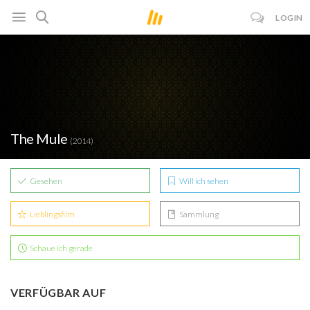
LOGIN
The Mule
(2014)
Gesehen
Will ich sehen
Lieblingsfilm
Sammlung
Schaue ich gerade
VERFÜGBAR AUF