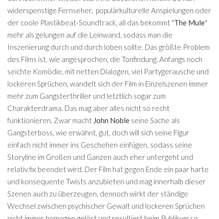
widerspenstige Fernseher, populärkulturelle Anspielungen oder
der coole Plastikbeat-Soundtrack, all das bekommt "
The Mule
"
mehr als gelungen auf die Leinwand, sodass man die
Inszenierung durch und durch loben sollte. Das größte Problem
des Films ist, wie angesprochen, die Tonfindung. Anfangs noch
seichte Komödie, mit netten Dialogen, viel Partygerausche und
lockeren Sprüchen, wandelt sich der Film in Einzelszenen immer
mehr zum Gangsterthriller und letztlich sogar zum
Charakterdrama. Das mag aber alles nicht so recht
funktionieren. Zwar macht
John Noble
seine Sache als
Gangsterboss, wie erwähnt, gut, doch will sich seine Figur
einfach nicht immer ins Geschehen einfügen, sodass seine
Storyline im Großen und Ganzen auch eher untergeht und
relativ fix beendet wird. Der Film hat gegen Ende ein paar harte
und konsequente Twists anzubieten und mag innerhalb dieser
Szenen auch zu überzeugen, dennoch wirkt der ständige
Wechsel zwischen psychischer Gewalt und lockeren Sprüchen
nicht immer homogen gelöst und resultiert beim Publikum so