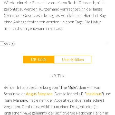
Wiedereinreise. Er macht von seinem Recht Gebrauch, nicht
geröntgt zu werden. Kurzerhand verfrachtet ihn der lange
(D)arm des Gesetzes in besagtes Hotelzimmer. Hier darf Ray
ohne Anklage festhalten werden – sieben Tage. Die Natur
nimmt schon irgendwann ihren Lauf.
MB-Kritik
User-Kritiken
KRITIK
Bei der Inhaltsbeschreibung von "
The Mule
", dem Film von
Schauspieler
Angus Sampson
(Darsteller bei z.B.
"
Insidious
"
)
und
Tony Mahony
, mag einem der Appetit eventuell sehr schnell
vergehen. Geht es da wirklich um einen Drogenkurier (im
englischen
Mule
genannt), der sich diverse Päckchen Heroin in