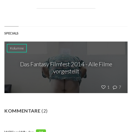
SPECIALS
Kolumne
Das Fantasy Filmfest 2014 - Alle Filme
vorgestellt
1
7
KOMMENTARE
(
2
)