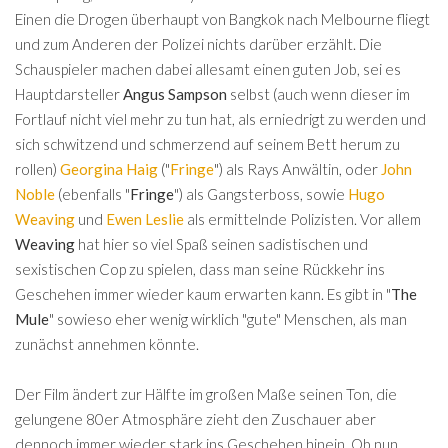
Einen die Drogen überhaupt von Bangkok nach Melbourne fliegt
und zum Anderen der Polizei nichts darüber erzählt. Die
Schauspieler machen dabei allesamt einen guten Job, sei es
Hauptdarsteller
Angus Sampson
selbst (auch wenn dieser im
Fortlauf nicht viel mehr zu tun hat, als erniedrigt zu werden und
sich schwitzend und schmerzend auf seinem Bett herum zu
rollen)
Georgina Haig
("
Fringe
") als Rays Anwältin, oder
John
Noble
(ebenfalls "
Fringe
") als Gangsterboss, sowie
Hugo
Weaving
und
Ewen Leslie
als ermittelnde Polizisten. Vor allem
Weaving
hat hier so viel Spaß seinen sadistischen und
sexistischen Cop zu spielen, dass man seine Rückkehr ins
Geschehen immer wieder kaum erwarten kann. Es gibt in "
The
Mule
" sowieso eher wenig wirklich "gute" Menschen, als man
zunächst annehmen könnte.
Der Film ändert zur Hälfte im großen Maße seinen Ton, die
gelungene 80er Atmosphäre zieht den Zuschauer aber
dennoch immer wieder stark ins Geschehen hinein. Ob nun