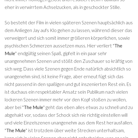
eher in verwirrtem Achselzucken, als in geschockter Stille.
So besteht der Film in vielen späteren Szenen hauptsächlich aus
dem Anliegen Jay aufs Klo gehen zu lassen, während dieser das
verweigert und sich somit immer größeren körperlichen, sowie
psychischen Schmerzen aussetzen muss. Hier verliert "
The
Mule
" endgültig seinen Spaß, gipfelt in ein paar sehr
unangenehmen Szenen und stößt den Zuschauer so kräftig von
sich weg. Dass viele Szenen gegen Ende natürlich absichtlich so
unangenehm sind, ist keine Frage, aber erneut fügt sich das
nicht passend in den spaßigen und gut inszenierten Rest ein. Es
ist duchaus ein respektabler Ansatz sein Publikum nach vielen
lockeren Szenen immer mehr vor den Kopf stoßen zu wollen,
aber bei "
The Mule
" geht das eben alles etwas zu schnell und zu
abgehakt vor, sodass der Schock sich nie richtig einstellen will
und viele Einzelszenen unangenehm aus dem Rest herausfallen.
"
The Mule
" ist trotzdem über weite Strecken unterhaltsam,
kann sich in vielen Szenen aber nicht entscheiden, was er sein