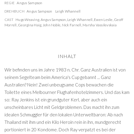
REGIE
Angus Sampson
DREHBUCH
Angus Sampson
Leigh Whannell
CAST
Hugo Weaving
,
Angus Sampson
,
Leigh Whannell
,
Ewen Leslie
,
Geoff
Morrell
,
Georgina Haig
,
John Noble
,
Nick Farnell
,
Marsha Vassilevskaia
INHALT
Wir befinden uns im Jahre 1983 n. Chr. Ganz Australien ist von
seinem Segelteam beim America's Cup gebannt ... Ganz
Australien? Nein! Zwei unbeugsame Cops bewachen die
Toilette eines Melbourner Flughafenhotelzimmers. Und das kam
so: Ray Jenkins ist ein grundguter Kerl, aber auch ein
unscheinbares Licht mit Geldproblemen. Das macht ihn zum
idealen Schmuggler für den lokalen Unterweltbaron: Ab nach
Thailand mit ihm und ein Kilo Heroin rein in ihn, mundgerecht
portioniert in 20 Kondome. Doch Ray verpatzt es bei der