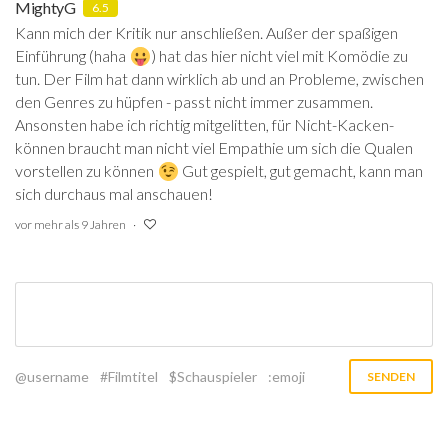
MightyG
6.5
Kann mich der Kritik nur anschließen. Außer der spaßigen
Einführung (haha
) hat das hier nicht viel mit Komödie zu
tun. Der Film hat dann wirklich ab und an Probleme, zwischen
den Genres zu hüpfen - passt nicht immer zusammen.
Ansonsten habe ich richtig mitgelitten, für Nicht-Kacken-
können braucht man nicht viel Empathie um sich die Qualen
vorstellen zu können
Gut gespielt, gut gemacht, kann man
sich durchaus mal anschauen!
vor mehr als 9 Jahren
@username
#Filmtitel
$Schauspieler
:emoji