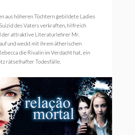
 aus höheren Töchtern gebildete Ladies
izid des Vaters verkraften, hilfreich
der attraktive Literaturlehrer Mr.
auf und weckt mit ihrem ätherischen
ebecca die Rivalin im Verdacht hat, ein
tz rätselhafter Todesfälle.