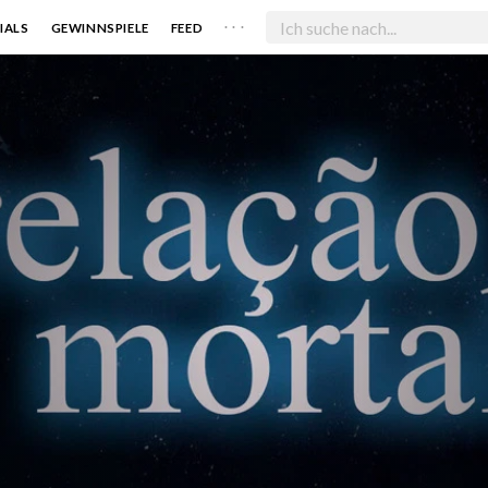
. . .
IALS
GEWINNSPIELE
FEED