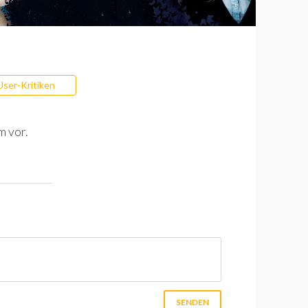
User-Kritiken
m vor.