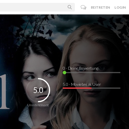
BEITRETEN
LOGIN
0
· Deine Bewertung
5.0 · Moviebreak User
5.0
Uninteressant