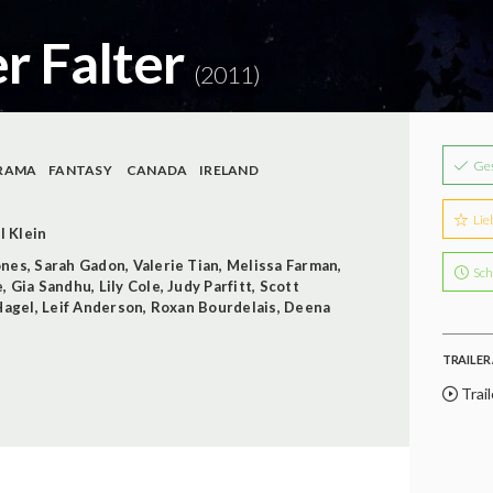
r Falter
(2011)
Ge
RAMA
FANTASY
CANADA
IRELAND
Lie
l Klein
ones
,
Sarah Gadon
,
Valerie Tian
,
Melissa Farman
,
Sch
e
,
Gia Sandhu
,
Lily Cole
,
Judy Parfitt
,
Scott
Hagel
,
Leif Anderson
,
Roxan Bourdelais
,
Deena
TRAILER 
Trail