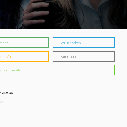
sehen
Will ich sehen
blingsfilm
Sammlung
aue ich gerade
/ VIDEOS
er