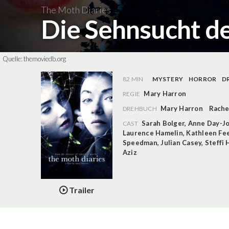
The Moth Diaries
Die Sehnsucht de
Quelle:
themoviedb.org
82 MIN
MYSTERY
HORROR
D
Mary Harron
REGIE
Mary Harron
Rache
DREHBUCH
Sarah Bolger
,
Anne Day-J
CAST
Laurence Hamelin
,
Kathleen Fe
Speedman
,
Julian Casey
,
Steffi 
Aziz
Trailer