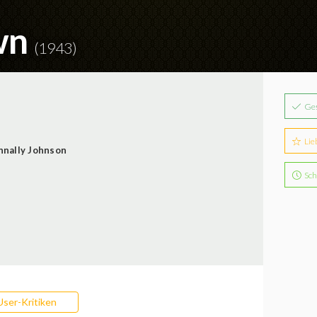
wn
(1943)
Ge
Lie
nally Johnson
Sch
User-Kritiken