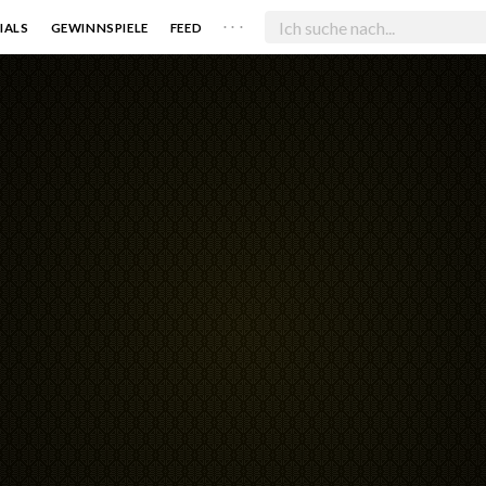
. . .
IALS
GEWINNSPIELE
FEED