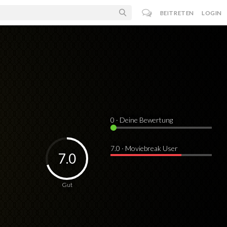
BEITRETEN
LOGIN
0
· Deine Bewertung
7.0 · Moviebreak User
7.0
Gut