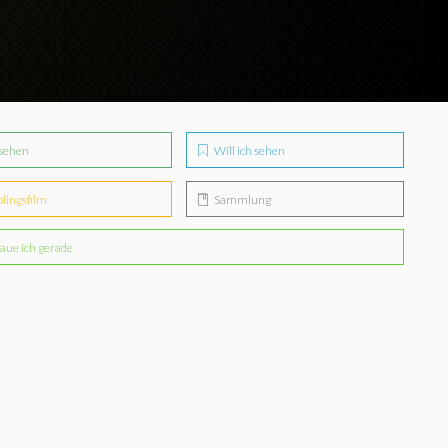
sehen
Will ich sehen
blingsfilm
Sammlung
aue ich gerade