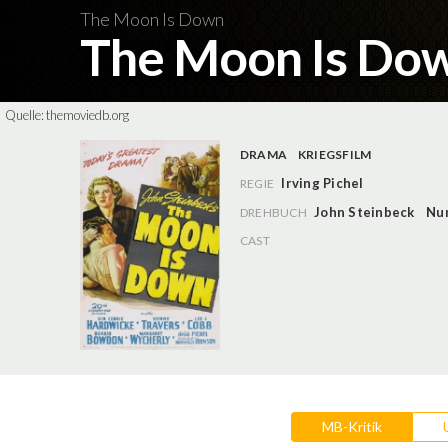
The Moon Is Down
The Moon Is Do
Quelle:
themoviedb.org
DRAMA
KRIEGSFILM
Irving Pichel
REGIE
John Steinbeck
Nun
DREHBUCH
CAST
MB-Kritik