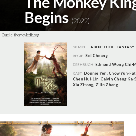
The Monkey King
Begins
(2022)
Quelle:
themoviedb.org
90 MIN
ABENTEUER
FANTASY
Soi Cheang
REGIE
Edmond Wong Chi-
DREHBUCH
Donnie Yen
,
Chow Yun-Fat
CAST
Chen Hui-Lin
,
Calvin Cheng Ka-
Xia Zitong
,
Zilin Zhang