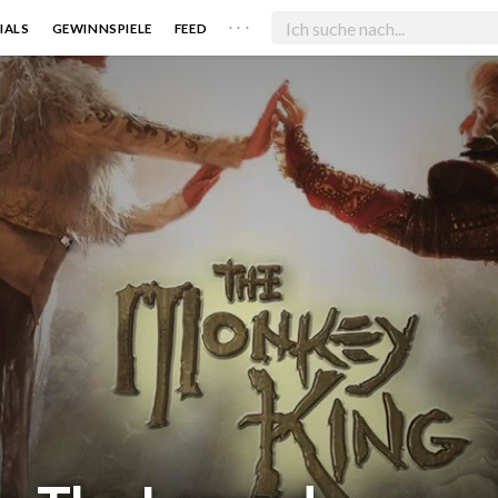
. . .
IALS
GEWINNSPIELE
FEED