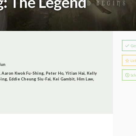
: The Legend
Ge
Lie
Mun
,
Aaron Kwok Fu-Shing
,
Peter Ho
,
Yitian Hai
,
Kelly
Sch
Sing
,
Eddie Cheung Siu-Fai
,
Kei Gambit
,
Him Law
,