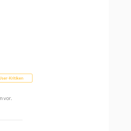
User-Kritiken
m vor.