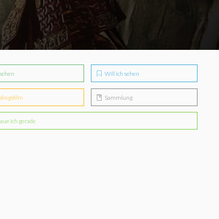
sehen
Will ich sehen
blingsfilm
Sammlung
aue ich gerade