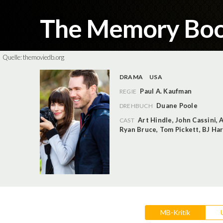
The Memory Bo
Quelle:
themoviedb.org
DRAMA
USA
Paul A. Kaufman
REGIE
Duane Poole
DREHBUCH
Art Hindle
,
John Cassini
,
A
CAST
Ryan Bruce
,
Tom Pickett
,
BJ Har
MB-Kritik