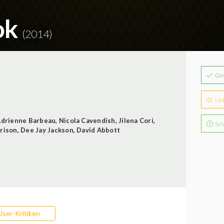
ok
(2014)
Ge
Lie
drienne Barbeau
,
Nicola Cavendish
,
Jilena Cori
,
Sch
rison
,
Dee Jay Jackson
,
David Abbott
User-Kritiken