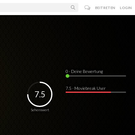
BEITRETEN
LOGIN
0
· Deine Bewertung
7.5 · Moviebreak User
7.5
Sehenswert