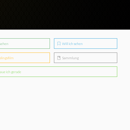
sehen
Will ich sehen
blingsfilm
Sammlung
aue ich gerade