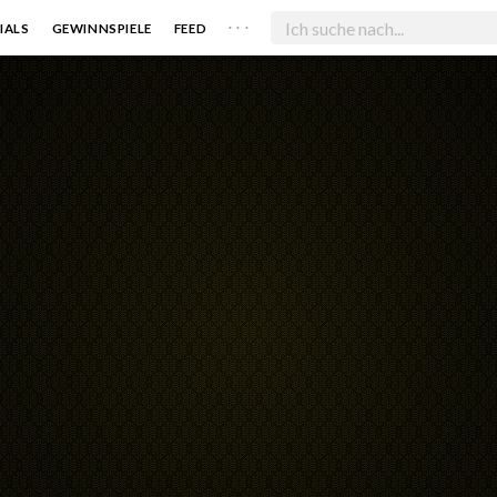
. . .
IALS
GEWINNSPIELE
FEED