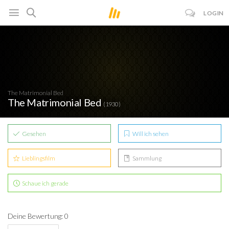
LOGIN
The Matrimonial Bed
The Matrimonial Bed
(1930)
Gesehen
Will ich sehen
Lieblingsfilm
Sammlung
Schaue ich gerade
Deine Bewertung: 0