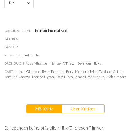
0.5
ORIGINAL TITEL
The Matrimonial Bed
GENRES
LÄNDER
REGIE
Michael Curtiz
DREHBUCH
Yves Mirande
Harvey F. Thew
Seymour Hicks
CAST
James Gleason
,
Lilyan Tashman
,
Beryl Mercer
,
Vivien Oakland
,
Arthur
Edmund Carewe
,
Marion Byron
,
Flora Finch
,
James Bradbury Sr.
,
Dickie Moore
MB-Kritik
User-Kritiken
Es liegt noch keine offizielle Kritik für diesen Film vor.