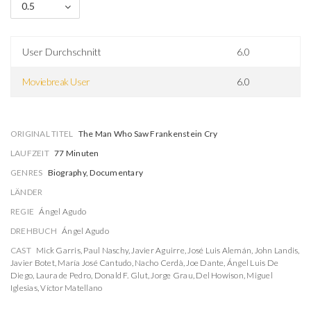
0.5
User Durchschnitt
6.0
Moviebreak User
6.0
ORIGINAL TITEL
The Man Who Saw Frankenstein Cry
LAUFZEIT
77 Minuten
GENRES
Biography, Documentary
LÄNDER
REGIE
Ángel Agudo
DREHBUCH
Ángel Agudo
CAST
Mick Garris
,
Paul Naschy
,
Javier Aguirre
,
José Luis Alemán
,
John Landis
,
Javier Botet
,
María José Cantudo
,
Nacho Cerdà
,
Joe Dante
,
Ángel Luis De
Diego
,
Laura de Pedro
,
Donald F. Glut
,
Jorge Grau
,
Del Howison
,
Miguel
Iglesias
,
Víctor Matellano