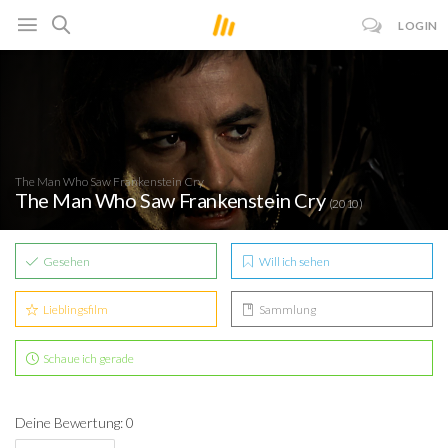
LOGIN
The Man Who Saw Frankenstein Cry
The Man Who Saw Frankenstein Cry
(2010)
Gesehen
Will ich sehen
Lieblingsfilm
Sammlung
Schaue ich gerade
Deine Bewertung: 0