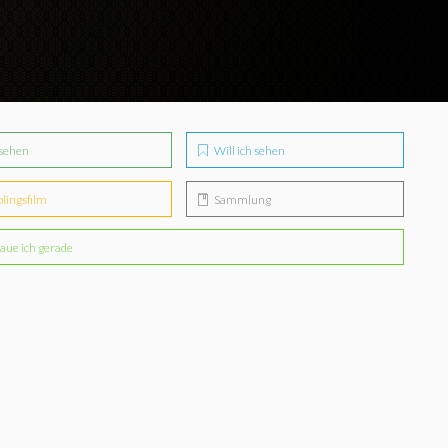
sehen
Will ich sehen
blingsfilm
Sammlung
aue ich gerade