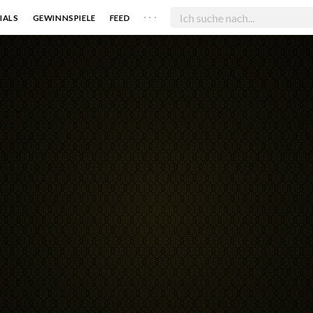
. . .
IALS
GEWINNSPIELE
FEED