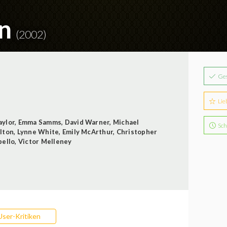
rn
(2002)
Ge
Lie
aylor
,
Emma Samms
,
David Warner
,
Michael
Sch
lton
,
Lynne White
,
Emily McArthur
,
Christopher
bello
,
Victor Melleney
User-Kritiken