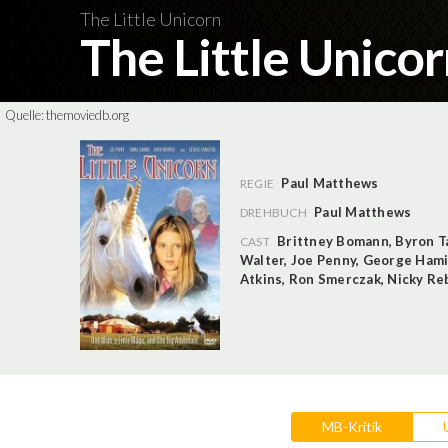
The Little Unicorn
The Little Unico
Quelle:
themoviedb.org
Paul Matthews
REGIE
Paul Matthews
DREHBUCH
Brittney Bomann
,
Byron T
CAST
Walter
,
Joe Penny
,
George Hami
Atkins
,
Ron Smerczak
,
Nicky Re
MB-Kritik