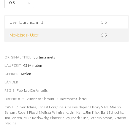
0.5
User Durchschnitt
5.5
Moviebreak User
5.5
ORIGINAL TITEL
L'ultima meta
LAUFZEIT
95 Minuten
GENRES
Action
LÄNDER
REGIE
Fabrizio De Angelis
DREHBUCH
Vincenzo Flamini
Gianfranco Clerici
CAST
Oliver Tobias
,
Ernest Borgnine
,
Charles Napier
,
Henry Silva
,
Martin
Balsam
,
Robert Floyd
,
Melissa Palmisano
,
Jim Kelly
,
Jim Kiick
,
Bart Schuchts
,
Jim Jensen
,
Mike Kozlowsky
,
Elmer Bailey
,
Mark Rush
,
Jeff Moldovan
,
Octavio
Medina