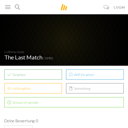
LOGIN
L'ultima meta
The Last Match
(1990)
Gesehen
Will ich sehen
Lieblingsfilm
Sammlung
Schaue ich gerade
Deine Bewertung: 0