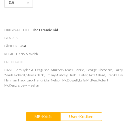
0.5
ORIGINAL TITEL
The Laramie Kid
GENRES
LÄNDER
USA
REGIE
Harry S. Webb
DREHBUCH
CAST
Tom Tyler
,
Al Ferguson
,
Murdock MacQuarrie
,
George Chesebro
,
Harry
'Snub' Pollard
,
Steve Clark
,
Jimmy Aubrey
,
Budd Buster
,
Art Dillard
,
Frank Ellis
,
Herman Hack
,
Jack Hendricks
,
Nelson McDowell
,
Lafe McKee
,
Robert
McKenzie
,
Lew Meehan
MB-Kritik
User-Kritiken