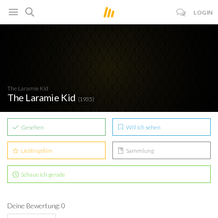
LOGIN
The Laramie Kid
The Laramie Kid
(1935)
Gesehen
Will ich sehen
Lieblingsfilm
Sammlung
Schaue ich gerade
Deine Bewertung: 0