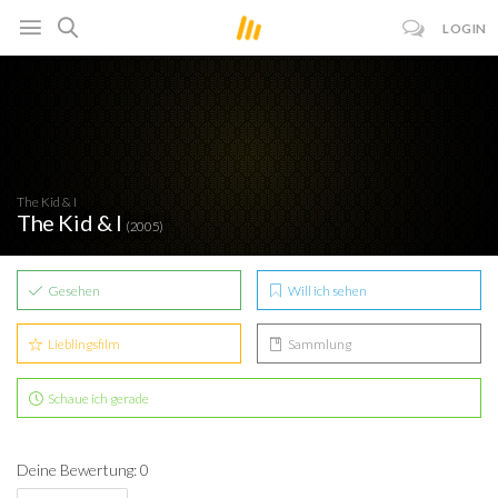
LOGIN
The Kid & I
The Kid & I
(2005)
Gesehen
Will ich sehen
Lieblingsfilm
Sammlung
Schaue ich gerade
Deine Bewertung: 0