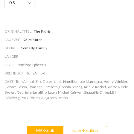
0.5
ORIGINAL TITEL
The Kid & I
LAUFZEIT
93 Minuten
GENRES
Comedy, Family
LÄNDER
REGIE
Penelope Spheeris
DREHBUCH
Tom Arnold
CAST
Tom Arnold
,
Eric Gores
,
Linda Hamilton
,
Joe Mantegna
,
Henry Winkler
,
Richard Edson
,
Shannon Elizabeth
,
Brenda Strong
,
Arielle Kebbel
,
Yvette Nicole
Brown
,
Gabrielle Sanalitro
,
Laura Michel Kahwaji
,
Shaquille O'Neal
,
Bill
Goldberg
,
Pat O'Brien
,
Alejandro Patiño
MB-Kritik
User-Kritiken