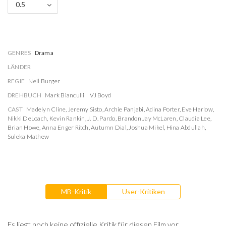
0.5
GENRES
Drama
LÄNDER
REGIE
Neil Burger
DREHBUCH
Mark Bianculli
VJ Boyd
CAST
Madelyn Cline
,
Jeremy Sisto
,
Archie Panjabi
,
Adina Porter
,
Eve Harlow
,
Nikki DeLoach
,
Kevin Rankin
,
J. D. Pardo
,
Brandon Jay McLaren
,
Claudia Lee
,
Brian Howe
,
Anna Enger Ritch
,
Autumn Dial
,
Joshua Mikel
,
Hina Abdullah
,
Suleka Mathew
MB-Kritik
User-Kritiken
Es liegt noch keine offizielle Kritik für diesen Film vor.