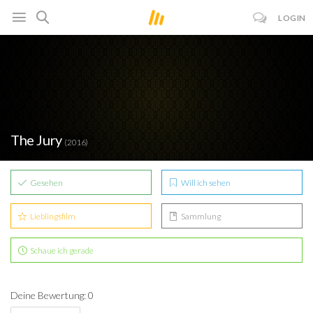
LOGIN
The Jury
(2016)
Gesehen
Will ich sehen
Lieblingsfilm
Sammlung
Schaue ich gerade
Deine Bewertung: 0