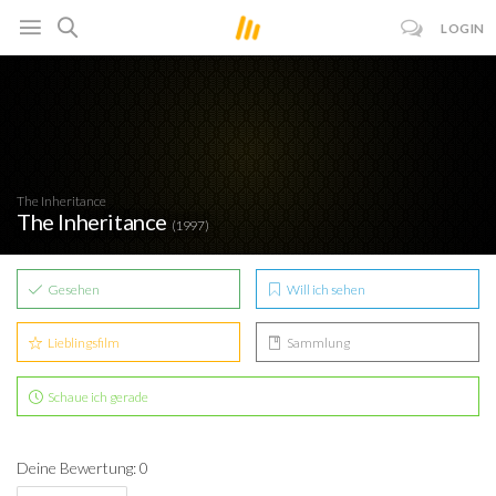
LOGIN
The Inheritance
The Inheritance
(1997)
Gesehen
Will ich sehen
Lieblingsfilm
Sammlung
Schaue ich gerade
Deine Bewertung: 0