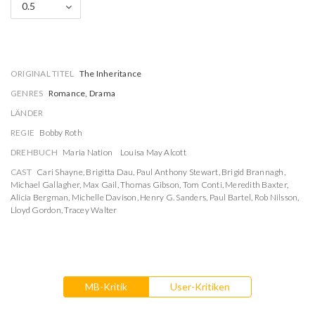
0.5
ORIGINAL TITEL
The Inheritance
GENRES
Romance, Drama
LÄNDER
REGIE
Bobby Roth
DREHBUCH
Maria Nation
Louisa May Alcott
CAST
Cari Shayne
,
Brigitta Dau
,
Paul Anthony Stewart
,
Brigid Brannagh
,
Michael Gallagher
,
Max Gail
,
Thomas Gibson
,
Tom Conti
,
Meredith Baxter
,
Alicia Bergman
,
Michelle Davison
,
Henry G. Sanders
,
Paul Bartel
,
Rob Nilsson
,
Lloyd Gordon
,
Tracey Walter
MB-Kritik
User-Kritiken