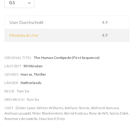
0.5
User Durchschnitt
4.9
Moviebreak User
4.9
ORIGINAL TITEL
The Human Centipede (First Sequence)
LAUFZEIT
90 Minuten
GENRES
Horror, Thriller
LÄNDER
Netherlands
REGIE
Tom Six
DREHBUCH
Tom Six
CAST
Dieter Laser
,
Winter Williams
,
Ashlynn Yennie
,
Akihiro Kitamura
,
Andreas Leupold
,
Peter Blankenstein
,
Bernd Kostrau
,
Rene de Wit
,
Sylvia Zidek
,
Rosemary Annabella
,
Mauricio d'Orey