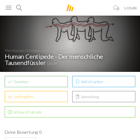
LOGIN
The Human Centipede (First Sequence)
Human Centipede - Der menschliche
Tausendfüssler
(2009)
Gesehen
Will ich sehen
Lieblingsfilm
Sammlung
Schaue ich gerade
Deine Bewertung: 0