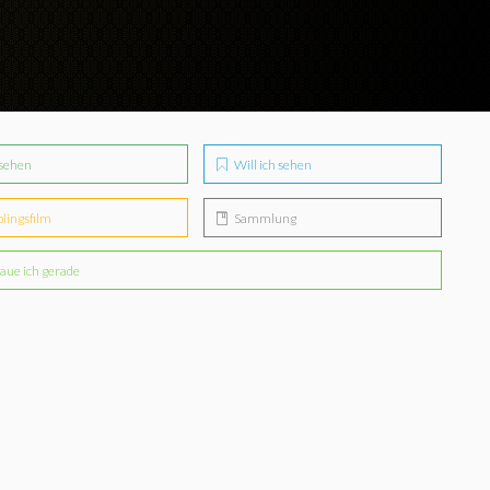
sehen
Will ich sehen
blingsfilm
Sammlung
aue ich gerade