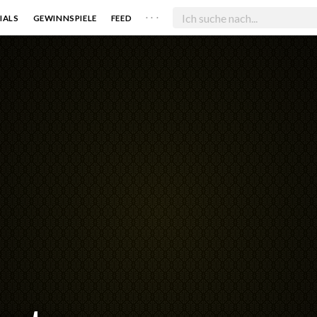
. . .
IALS
GEWINNSPIELE
FEED