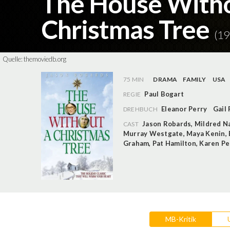
The House Witho
Christmas Tree
(19
Quelle:
themoviedb.org
75 MIN
DRAMA
FAMILY
USA
Paul Bogart
REGIE
Eleanor Perry
Gail
DREHBUCH
Jason Robards
,
Mildred N
CAST
Murray Westgate
,
Maya Kenin
,
Graham
,
Pat Hamilton
,
Karen Pe
MB-Kritik