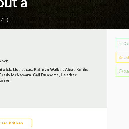
ut a
72)
Ge
Lie
 Rock
atwick
,
Lisa Lucas
,
Kathryn Walker
,
Alexa Kenin
,
Sch
Brady McNamara
,
Gail Dunsome
,
Heather
arson
User-Kritiken