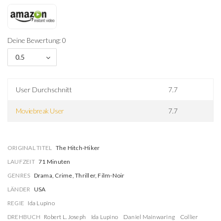
Deine Bewertung: 0
0.5
User Durchschnitt
7.7
Moviebreak User
7.7
ORIGINAL TITEL
The Hitch-Hiker
LAUFZEIT
71 Minuten
GENRES
Drama, Crime, Thriller, Film-Noir
LÄNDER
USA
REGIE
Ida Lupino
DREHBUCH
Robert L. Joseph
Ida Lupino
Daniel Mainwaring
Collier