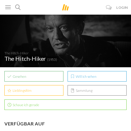
LOGIN
The Hitch-Hiker
The Hitch-Hiker
(1953)
Gesehen
Will ich sehen
Lieblingsfilm
Sammlung
Schaue ich gerade
VERFÜGBAR AUF