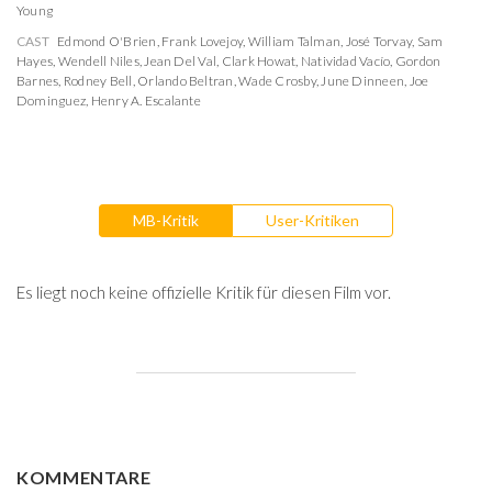
Young
CAST
Edmond O'Brien
,
Frank Lovejoy
,
William Talman
,
José Torvay
,
Sam
Hayes
,
Wendell Niles
,
Jean Del Val
,
Clark Howat
,
Natividad Vacío
,
Gordon
Barnes
,
Rodney Bell
,
Orlando Beltran
,
Wade Crosby
,
June Dinneen
,
Joe
Dominguez
,
Henry A. Escalante
MB-Kritik
User-Kritiken
Es liegt noch keine offizielle Kritik für diesen Film vor.
KOMMENTARE