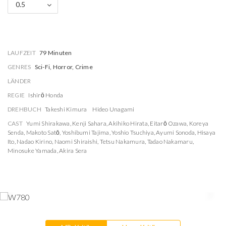
0.5
LAUFZEIT
79 Minuten
GENRES
Sci-Fi, Horror, Crime
LÄNDER
REGIE
Ishirō Honda
DREHBUCH
Takeshi Kimura
Hideo Unagami
CAST
Yumi Shirakawa
,
Kenji Sahara
,
Akihiko Hirata
,
Eitarō Ozawa
,
Koreya
Senda
,
Makoto Satō
,
Yoshibumi Tajima
,
Yoshio Tsuchiya
,
Ayumi Sonoda
,
Hisaya
Ito
,
Nadao Kirino
,
Naomi Shiraishi
,
Tetsu Nakamura
,
Tadao Nakamaru
,
Minosuke Yamada
,
Akira Sera