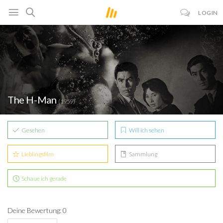
LOGIN
The H-Man
(1959)
Gesehen
Will ich sehen
Lieblingsfilm
Sammlung
Schaue ich gerade
Deine Bewertung: 0