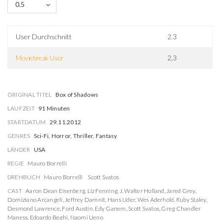
0.5
User Durchschnitt
2.3
Moviebreak User
2.3
ORIGINAL TITEL
Box of Shadows
LAUFZEIT
91 Minuten
STARTDATUM
29.11.2012
GENRES
Sci-Fi, Horror, Thriller, Fantasy
LÄNDER
USA
REGIE
Mauro Borrelli
DREHBUCH
Mauro Borrelli
Scott Svatos
CAST
Aaron Dean Eisenberg
,
Liz Fenning
,
J. Walter Holland
,
Jared Grey
,
Domiziano Arcangeli
,
Jeffrey Damnit
,
Hans Uder
,
Wes Aderhold
,
Ruby Staley
,
Desmond Lawrence
,
Ford Austin
,
Edy Ganem
,
Scott Svatos
,
Greg Chandler
Maness
,
Edoardo Beghi
,
Naomi Ueno