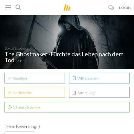
LOGIN
Box of Shadows
The Ghostmaker -Fürchte das Leben nach dem
Tod
(2011)
Gesehen
Will ich sehen
Lieblingsfilm
Sammlung
Schaue ich gerade
Deine Bewertung: 0