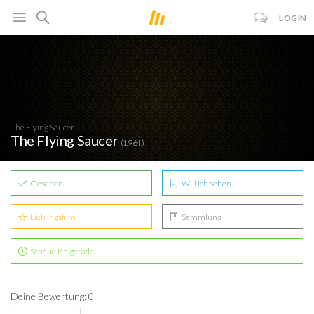
LOGIN
The Flying Saucer
The Flying Saucer
(1964)
Gesehen
Will ich sehen
Lieblingsfilm
Sammlung
Schaue ich gerade
Deine Bewertung: 0