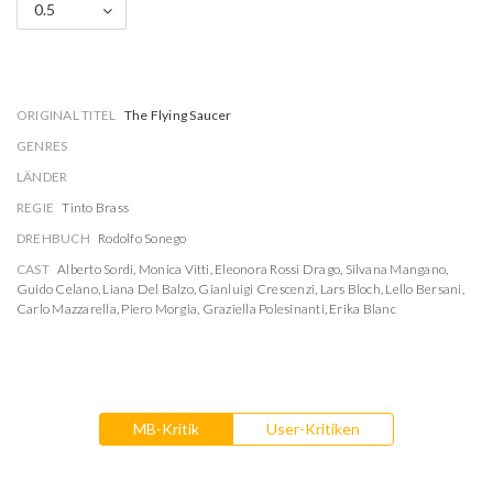
0.5
ORIGINAL TITEL
The Flying Saucer
GENRES
LÄNDER
REGIE
Tinto Brass
DREHBUCH
Rodolfo Sonego
CAST
Alberto Sordi
,
Monica Vitti
,
Eleonora Rossi Drago
,
Silvana Mangano
,
Guido Celano
,
Liana Del Balzo
,
Gianluigi Crescenzi
,
Lars Bloch
,
Lello Bersani
,
Carlo Mazzarella
,
Piero Morgia
,
Graziella Polesinanti
,
Erika Blanc
MB-Kritik
User-Kritiken