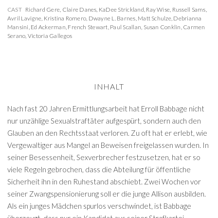
CAST
Richard Gere
,
Claire Danes
,
KaDee Strickland
,
Ray Wise
,
Russell Sams
,
Avril Lavigne
,
Kristina Romero
,
Dwayne L. Barnes
,
Matt Schulze
,
Debrianna
Mansini
,
Ed Ackerman
,
French Stewart
,
Paul Scallan
,
Susan Conklin
,
Carmen
Serano
,
Victoria Gallegos
INHALT
Nach fast 20 Jahren Ermittlungsarbeit hat Erroll Babbage nicht
nur unzählige Sexualstraftäter aufgespürt, sondern auch den
Glauben an den Rechtsstaat verloren. Zu oft hat er erlebt, wie
Vergewaltiger aus Mangel an Beweisen freigelassen wurden. In
seiner Besessenheit, Sexverbrecher festzusetzen, hat er so
viele Regeln gebrochen, dass die Abteilung für öffentliche
Sicherheit ihn in den Ruhestand abschiebt. Zwei Wochen vor
seiner Zwangspensionierung soll er die junge Allison ausbilden.
Als ein junges Mädchen spurlos verschwindet, ist Babbage