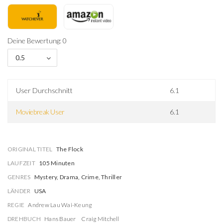
Deine Bewertung: 0
0.5
User Durchschnitt
6.1
Moviebreak User
6.1
ORIGINAL TITEL
The Flock
LAUFZEIT
105 Minuten
GENRES
Mystery, Drama, Crime, Thriller
LÄNDER
USA
REGIE
Andrew Lau Wai-Keung
DREHBUCH
Hans Bauer
Craig Mitchell