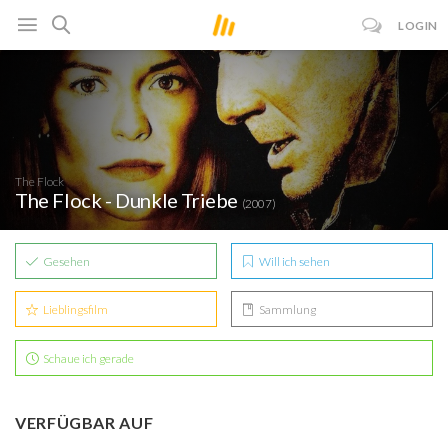
LOGIN
The Flock
The Flock - Dunkle Triebe
(2007)
Gesehen
Will ich sehen
Lieblingsfilm
Sammlung
Schaue ich gerade
VERFÜGBAR AUF