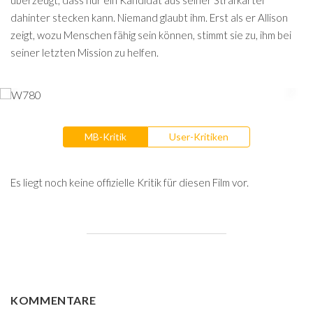
überzeugt, dass nur ein Kandidat aus seiner Strafkartei
dahinter stecken kann. Niemand glaubt ihm. Erst als er Allison
zeigt, wozu Menschen fähig sein können, stimmt sie zu, ihm bei
seiner letzten Mission zu helfen.
MB-Kritik
User-Kritiken
Es liegt noch keine offizielle Kritik für diesen Film vor.
KOMMENTARE