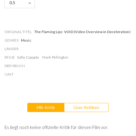
0.5
ORIGINAL TITEL
The Flaming Lips: VOID (Video Overview in Deceleration)
GENRES
Music
LÄNDER
REGIE
Sofia Coppola
Mark Pellington
DREHBUCH
CAST
MB-Kritik
User-Kritiken
Es liegt noch keine offizielle Kritik für diesen Film vor.