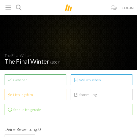
LOGIN
The Final Winter
The Final Winter
(2007)
Gesehen
Will ich sehen
Lieblingsfilm
Sammlung
Schaue ich gerade
Deine Bewertung: 0