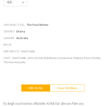
0.5
ORIGINAL TITEL
The Final Winter
GENRES
Drama
LÄNDER
Australia
REGIE
DREHBUCH
Matt Nable
CAST
Matt Nable
,
John Jarratt
,
Bob Baines
,
Genevieve Hegney
,
Kevin Golsby
,
Thomas Keneally
MB-Kritik
User-Kritiken
Es liegt noch keine offizielle Kritik für diesen Film vor.