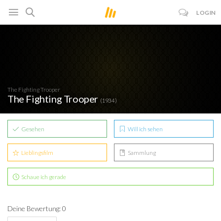
LOGIN
The Fighting Trooper
The Fighting Trooper
(1934)
Gesehen
Will ich sehen
Lieblingsfilm
Sammlung
Schaue ich gerade
Deine Bewertung: 0