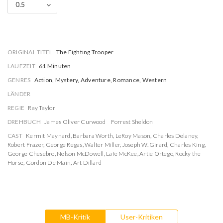
0.5
ORIGINAL TITEL
The Fighting Trooper
LAUFZEIT
61 Minuten
GENRES
Action, Mystery, Adventure, Romance, Western
LÄNDER
REGIE
Ray Taylor
DREHBUCH
James Oliver Curwood
Forrest Sheldon
CAST
Kermit Maynard
,
Barbara Worth
,
LeRoy Mason
,
Charles Delaney
,
Robert Frazer
,
George Regas
,
Walter Miller
,
Joseph W. Girard
,
Charles King
,
George Chesebro
,
Nelson McDowell
,
Lafe McKee
,
Artie Ortego
,
Rocky the
Horse
,
Gordon De Main
,
Art Dillard
MB-Kritik
User-Kritiken