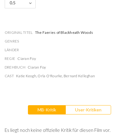
0.5
ORIGINAL TITEL
The Faeries of Blackheath Woods
GENRES
LÄNDER
REGIE
Ciaran Foy
DREHBUCH
Ciaran Foy
CAST
Katie Keogh
,
Orla O'Rourke
,
Bernard Kelleghan
MB-Kritik
User-Kritiken
Es liegt noch keine offizielle Kritik für diesen Film vor.