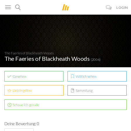
LOGIN
The Faeries of Blackheath Woods
The Faeries of Blackheath Woods
(2006)
Gesehen
Will ich sehen
Lieblingsfilm
Sammlung
Schaue ich gerade
Deine Bewertung: 0