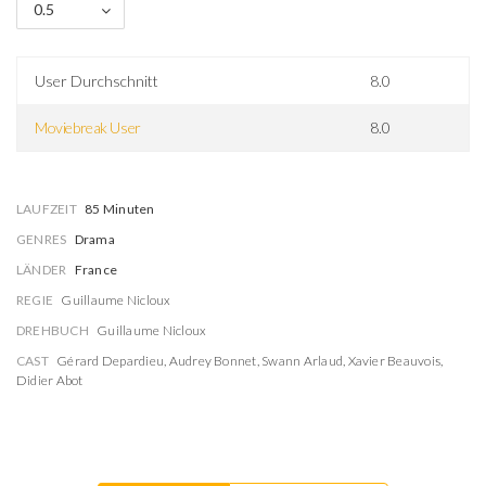
0.5
User Durchschnitt
8.0
Moviebreak User
8.0
LAUFZEIT
85 Minuten
GENRES
Drama
LÄNDER
France
REGIE
Guillaume Nicloux
DREHBUCH
Guillaume Nicloux
CAST
Gérard Depardieu
,
Audrey Bonnet
,
Swann Arlaud
,
Xavier Beauvois
,
Didier Abot