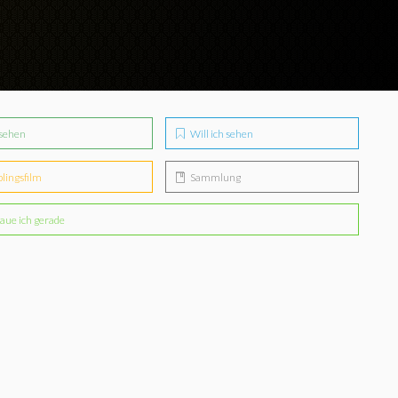
sehen
Will ich sehen
blingsfilm
Sammlung
aue ich gerade