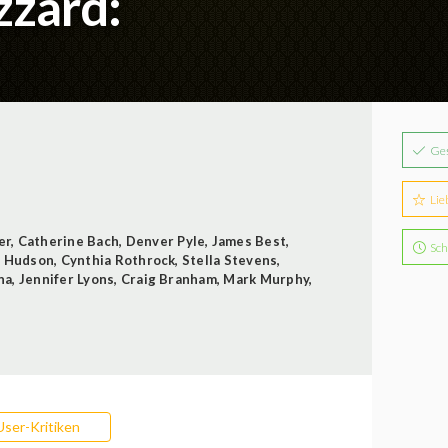
zzard:
Ge
Lie
er
,
Catherine Bach
,
Denver Pyle
,
James Best
,
Sch
y Hudson
,
Cynthia Rothrock
,
Stella Stevens
,
na
,
Jennifer Lyons
,
Craig Branham
,
Mark Murphy
,
User-Kritiken