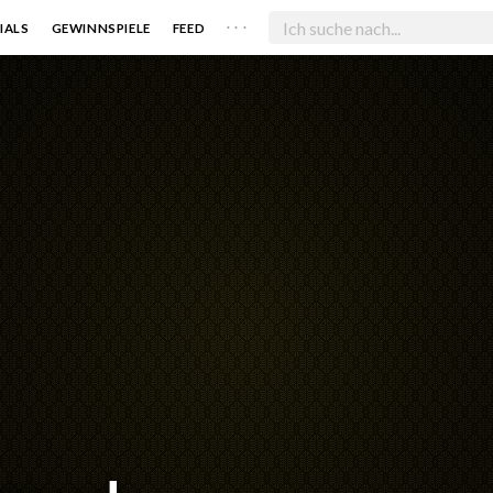
. . .
IALS
GEWINNSPIELE
FEED