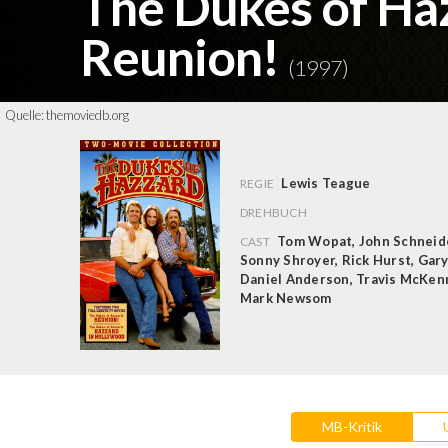
The Dukes of Ha
Reunion!
(1997)
Quelle:
themoviedb.org
Lewis Teague
REGIE
DREHBUCH
Tom Wopat
,
John Schneid
CAST
Sonny Shroyer
,
Rick Hurst
,
Gar
Daniel Anderson
,
Travis McKen
Mark Newsom
MB-Kritik