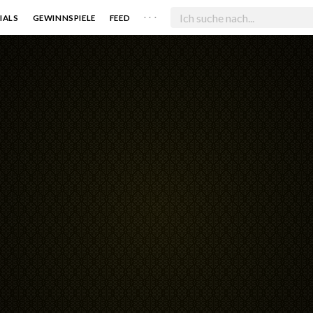
. . .
IALS
GEWINNSPIELE
FEED