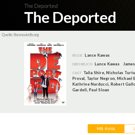
The Deported
The Deported
Quelle:
themoviedb.org
Lance Kawas
REGIE
Lance Kawas
James
DREHBUCH
Talia Shire
,
Nicholas Turt
CAST
Proval
,
Taylor Negron
,
Michael 
Kathrine Narducci
,
Robert Gall
Gardell
,
Paul Sloan
MB-Kritik