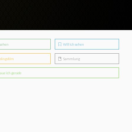
sehen
Will ich sehen
blingsfilm
Sammlung
aue ich gerade