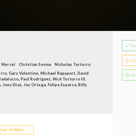
Ge
Lie
 Mercel
Christian Sesma
Nicholas Turturro
urro
,
Gary Valentine
,
Michael Rapaport
,
David
Sch
Badalucco
,
Paul Rodríguez
,
Nick Turturro III
,
o
,
Joey Diaz
,
Joy Ortega
,
Felipe Esparza
,
Billy
User-Kritiken