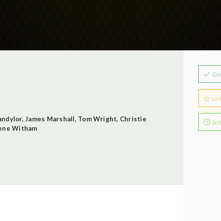
Ge
Lie
andylor
,
James Marshall
,
Tom Wright
,
Christie
Sch
ene Witham