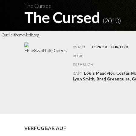
The Cursed
The Cursed
(2010)
Quelle:
themoviedb.org
85 MIN
HORROR
THRILLER
REGIE
DREHBUCH
Louis Mandylor
,
Costas M
CAST
Lynn Smith
,
Brad Greenquist
,
G
VERFÜGBAR AUF