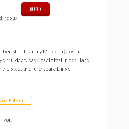
 haben Sheriff Jimmy Muldoon (Costas
yd Muldoon, das Gesetz fest in der Hand.
 die Stadt und furchtbare Dinge
User-Kritiken
m vor.