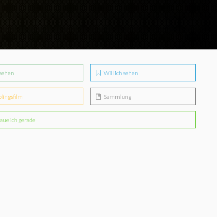
sehen
Will ich sehen
blingsfilm
Sammlung
aue ich gerade