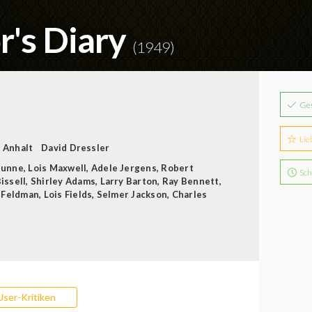
r's Diary
(1949)
Ge
Lie
 Anhalt
David Dressler
Dunne
,
Lois Maxwell
,
Adele Jergens
,
Robert
Sch
issell
,
Shirley Adams
,
Larry Barton
,
Ray Bennett
,
 Feldman
,
Lois Fields
,
Selmer Jackson
,
Charles
User-Kritiken