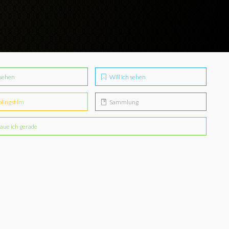
sehen
Will ich sehen
blingsfilm
Sammlung
aue ich gerade