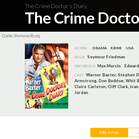
The Crime Doctor's Diary
The Crime Docto
Quelle:
themoviedb.org
61 MIN
DRAMA
KRIMI
USA
Seymour Friedman
REGIE
Max Marcin
Edward
DREHBUCH
Warner Baxter
,
Stephen 
CAST
Armstrong
,
Don Beddoe
,
Whit B
Claire Carleton
,
Cliff Clark
,
Ivan
Jordan
MB-Kritik