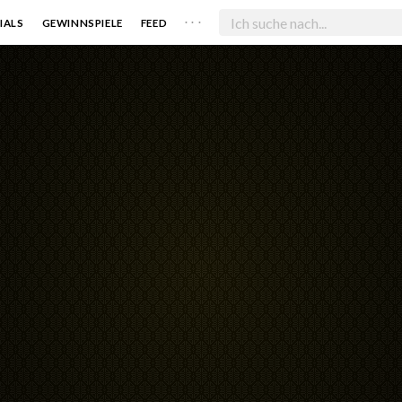
. . .
IALS
GEWINNSPIELE
FEED