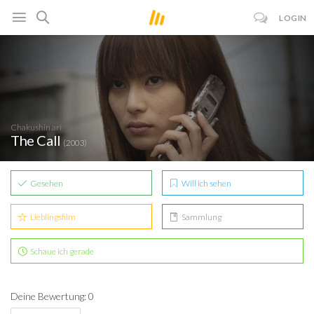
LOGIN
Chakushin ari
The Call
(2003)
Gesehen
Will ich sehen
Lieblingsfilm
Sammlung
Schaue ich gerade
Deine Bewertung: 0