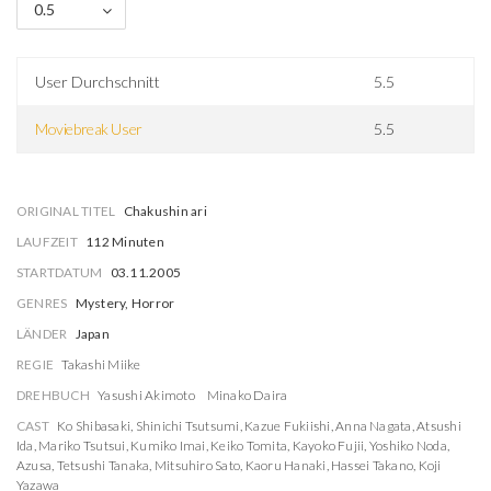
0.5
User Durchschnitt
5.5
Moviebreak User
5.5
ORIGINAL TITEL
Chakushin ari
LAUFZEIT
112 Minuten
STARTDATUM
03.11.2005
GENRES
Mystery, Horror
LÄNDER
Japan
REGIE
Takashi Miike
DREHBUCH
Yasushi Akimoto
Minako Daira
CAST
Ko Shibasaki
,
Shinichi Tsutsumi
,
Kazue Fukiishi
,
Anna Nagata
,
Atsushi
Ida
,
Mariko Tsutsui
,
Kumiko Imai
,
Keiko Tomita
,
Kayoko Fujii
,
Yoshiko Noda
,
Azusa
,
Tetsushi Tanaka
,
Mitsuhiro Sato
,
Kaoru Hanaki
,
Hassei Takano
,
Koji
Yazawa