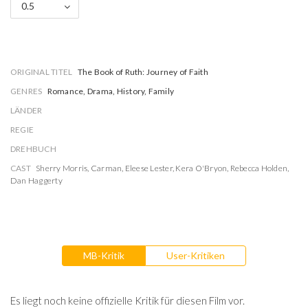
0.5
ORIGINAL TITEL
The Book of Ruth: Journey of Faith
GENRES
Romance, Drama, History, Family
LÄNDER
REGIE
DREHBUCH
CAST
Sherry Morris
,
Carman
,
Eleese Lester
,
Kera O'Bryon
,
Rebecca Holden
,
Dan Haggerty
MB-Kritik
User-Kritiken
Es liegt noch keine offizielle Kritik für diesen Film vor.