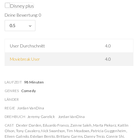
Deine Bewertung: 0
0.5
User Durchschnitt
4.0
Moviebreak User
4.0
LAUFZEIT
98 Minuten
GENRES
Comedy
LÄNDER
REGIE
Jordan VanDina
DREHBUCH
Jeremy Garelick
Jordan VanDina
CAST
Dexter Darden
,
Eduardo Franco
,
Zainne Saleh
,
Marta Piekarz
,
Kaitlin
Olson
,
Tony Cavalero
,
Nick Swardson
,
Tim Meadows
,
Patricia Guggenheim
,
Eileen Galindo
,
Esteban Benito
,
Brittany Garms
,
Danny Trejo
,
Connie Shi
,