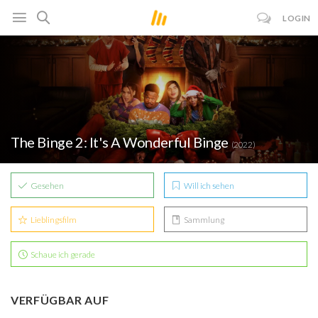
LOGIN
The Binge 2: It's A Wonderful Binge
(2022)
Gesehen
Will ich sehen
Lieblingsfilm
Sammlung
Schaue ich gerade
VERFÜGBAR AUF