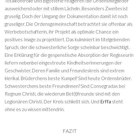
Totalkontrolle und Bigotterie reagieren die Ordensmitglieder
ausweichend oder mit stillem Lächeln. Besonders Zweites ist
gruselig. Doch der Umgang der Dokumentation damit ist noch
gruseliger. Die Ordensgemeinschaft betrachtet sie offenbar als
Werbebotschafterin, ihr Projekt als optimale Chance ein
positives Image zu projektiert. Das kulminiert im titelgebenden
Spruch, der die schwesterliche Sorge scheinbar beschwichtigt.
Eine Erklärung für die gespenstische Absorption der Regisseurin
liefern nebenbei eingestreute Kindheitserinnerungen der
Geschwister. Deren Familie und Freundeskreis sind extrem
klerikal. Brüderchens beste Kumpel? Sind heute Ordensbrüder.
Schwesterchens beste Freundinnen? Sind Consegradas bei
Regnum Christi, die wiederum Bet(t)freunde sind mit den
Legionären Christi. Der Kreis schließt sich. Und
Erffa
steht
ohne es zu wissen mittendrin.
FAZIT