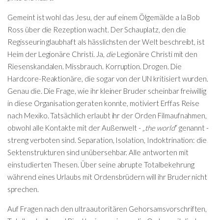
Gemeint ist wohl das Jesu, der auf einem Ölgemälde a la Bob
Ross über die Rezeption wacht. Der Schauplatz, den die
Regisseurin glaubhaft als hässlichsten der Welt beschreibt, ist
Heim der Legionäre Christi. Ja,
die
Legionäre Christi mit den
Riesenskandalen. Missbrauch. Korruption. Drogen. Die
Hardcore-Reaktionäre, die sogar von der UN kritisiert wurden.
Genau die. Die Frage, wie ihr kleiner Bruder scheinbar freiwillig
in diese Organisation geraten konnte, motiviert Erffas Reise
nach Mexiko. Tatsächlich erlaubt ihr der Orden Filmaufnahmen,
obwohl alle Kontakte mit der Außenwelt -
„the world
“ genannt -
streng verboten sind. Separation, Isolation, Indoktrination: die
Sektenstrukturen sind unübersehbar. Alle antworten mit
einstudierten Thesen. Über seine abrupte Totalbekehrung
während eines Urlaubs mit Ordensbrüdern will ihr Bruder nicht
sprechen.
Auf Fragen nach den ultraautoritären Gehorsamsvorschriften,