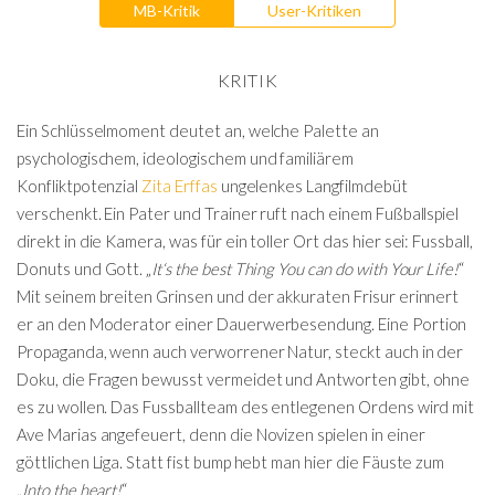
MB-Kritik
User-Kritiken
KRITIK
Ein Schlüsselmoment deutet an, welche Palette an
psychologischem, ideologischem und familiärem
Konfliktpotenzial
Zita Erffas
ungelenkes Langfilmdebüt
verschenkt. Ein Pater und Trainer ruft nach einem Fußballspiel
direkt in die Kamera, was für ein toller Ort das hier sei: Fussball,
Donuts und Gott. „
It‘s the best Thing You can do with Your Life!
“
Mit seinem breiten Grinsen und der akkuraten Frisur erinnert
er an den Moderator einer Dauerwerbesendung. Eine Portion
Propaganda, wenn auch verworrener Natur, steckt auch in der
Doku, die Fragen bewusst vermeidet und Antworten gibt, ohne
es zu wollen. Das Fussballteam des entlegenen Ordens wird mit
Ave Marias angefeuert, denn die Novizen spielen in einer
göttlichen Liga. Statt fist bump hebt man hier die Fäuste zum
„
Into the heart!
“