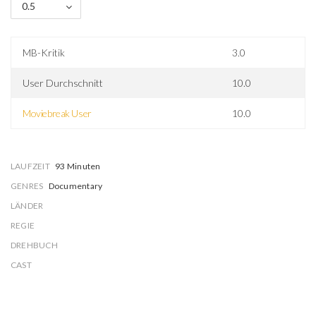
0.5
MB-Kritik
3.0
User Durchschnitt
10.0
Moviebreak User
10.0
LAUFZEIT
93 Minuten
GENRES
Documentary
LÄNDER
REGIE
DREHBUCH
CAST