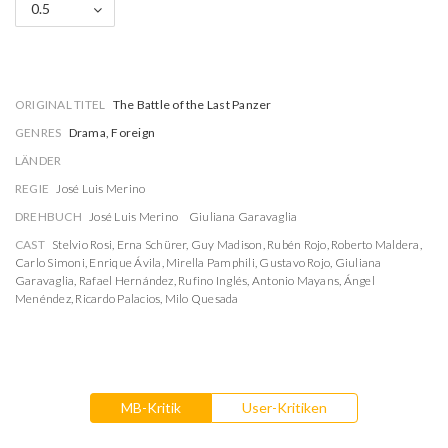
0.5
ORIGINAL TITEL
The Battle of the Last Panzer
GENRES
Drama, Foreign
LÄNDER
REGIE
José Luis Merino
DREHBUCH
José Luis Merino
Giuliana Garavaglia
CAST
Stelvio Rosi
,
Erna Schürer
,
Guy Madison
,
Rubén Rojo
,
Roberto Maldera
,
Carlo Simoni
,
Enrique Ávila
,
Mirella Pamphili
,
Gustavo Rojo
,
Giuliana
Garavaglia
,
Rafael Hernández
,
Rufino Inglés
,
Antonio Mayans
,
Ángel
Menéndez
,
Ricardo Palacios
,
Milo Quesada
MB-Kritik
User-Kritiken