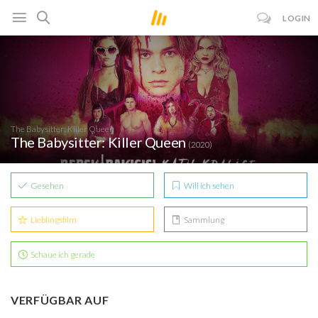
LOGIN
The Babysitter: Killer Queen
The Babysitter: Killer Queen
(2020)
Gesehen
Will ich sehen
Lieblingsfilm
Sammlung
Schaue ich gerade
VERFÜGBAR AUF