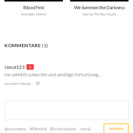
Blood Fest
We Summon the Darkness
Komödie, Horror
Horror, Thriller, Musik
KOMMENTARE
(
1
)
Uncut123
2
me wirklich schlechte und unnötige fortsetzung...
vor einem Monat
@username
#Filmtitel
$Schauspieler
:emoji