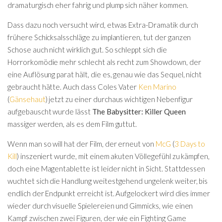
dramaturgisch eher fahrig und plump sich näher kommen.
Dass dazu noch versucht wird, etwas Extra-Dramatik durch
frühere Schicksalsschläge zu implantieren, tut der ganzen
Schose auch nicht wirklich gut. So schleppt sich die
Horrorkomödie mehr schlecht als recht zum Showdown, der
eine Auflösung parat hält, die es, genau wie das Sequel, nicht
gebraucht hätte. Auch dass Coles Vater
Ken Marino
(
Gänsehaut
) jetzt zu einer durchaus wichtigen Nebenfigur
aufgebauscht wurde lässt
The Babysitter: Killer Queen
massiger werden, als es dem Film guttut.
Wenn man so will hat der Film, der erneut von
McG
(
3 Days to
Kill
) inszeniert wurde, mit einem akuten Völlegefühl zu kämpfen,
doch eine Magentablette ist leider nicht in Sicht. Stattdessen
wuchtet sich die Handlung weitestgehend ungelenk weiter, bis
endlich der Endpunkt erreicht ist. Aufgelockert wird dies immer
wieder durch visuelle Spielereien und Gimmicks, wie einen
Kampf zwischen zwei Figuren, der wie ein Fighting Game