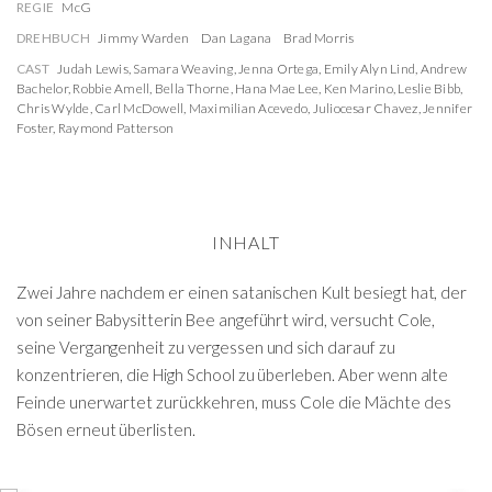
REGIE
McG
DREHBUCH
Jimmy Warden
Dan Lagana
Brad Morris
CAST
Judah Lewis
,
Samara Weaving
,
Jenna Ortega
,
Emily Alyn Lind
,
Andrew
Bachelor
,
Robbie Amell
,
Bella Thorne
,
Hana Mae Lee
,
Ken Marino
,
Leslie Bibb
,
Chris Wylde
,
Carl McDowell
,
Maximilian Acevedo
,
Juliocesar Chavez
,
Jennifer
Foster
,
Raymond Patterson
INHALT
Zwei Jahre nachdem er einen satanischen Kult besiegt hat, der
von seiner Babysitterin Bee angeführt wird, versucht Cole,
seine Vergangenheit zu vergessen und sich darauf zu
konzentrieren, die High School zu überleben. Aber wenn alte
Feinde unerwartet zurückkehren, muss Cole die Mächte des
Bösen erneut überlisten.