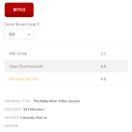
Deine Bewertung: 0
0.5
MB-Kritik
3.5
User Durchschnitt
4.8
Moviebreak User
4.8
ORIGINAL TITEL
The Babysitter: Killer Queen
LAUFZEIT
101 Minuten
GENRES
Comedy, Horror
LÄNDER