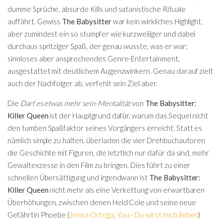
dumme Sprüche, absurde Kills und satanistische Rituale
auffährt. Gewiss
The Babysitter
war kein wirkliches Highlight,
aber zumindest ein so stumpfer wie kurzweiliger und dabei
durchaus spritziger Spaß, der genau wusste, was er war:
sinnloses aber ansprechendes Genre-Entertainment,
ausgestattet mit deutlichem Augenzwinkern. Genau darauf zielt
auch der Nachfolger ab, verfehlt sein Ziel aber.
Die
Darf es etwas mehr sein-Mentalität
von
The Babysitter:
Killer Queen
ist der Hauptgrund dafür, warum das Sequel nicht
den tumben Spaßfaktor seines Vorgängers erreicht. Statt es
nämlich simple zu halten, überladen die vier Drehbuchautoren
die Geschichte mit Figuren, die letztlich nur dafür da sind, mehr
Gewaltexzesse in den Film zu bringen. Dies führt zu einer
schnellen Übersättigung und irgendwann ist
The Babysitter:
Killer Queen
nicht mehr als eine Verkettung von erwartbaren
Überhöhungen, zwischen denen Held Cole und seine neue
Gefährtin Phoebe (
Jenna Ortega
,
You - Du wirst mich lieben
)