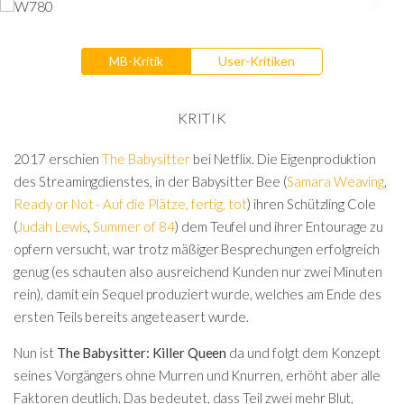
MB-Kritik
User-Kritiken
KRITIK
2017 erschien
The Babysitter
bei Netflix. Die Eigenproduktion
des Streamingdienstes, in der Babysitter Bee (
Samara Weaving
,
Ready or Not - Auf die Plätze, fertig, tot
) ihren Schützling Cole
(
Judah Lewis
,
Summer of 84
) dem Teufel und ihrer Entourage zu
opfern versucht, war trotz mäßiger Besprechungen erfolgreich
genug (es schauten also ausreichend Kunden nur zwei Minuten
rein), damit ein Sequel produziert wurde, welches am Ende des
ersten Teils bereits angeteasert wurde.
Nun ist
The Babysitter: Killer Queen
da und folgt dem Konzept
seines Vorgängers ohne Murren und Knurren, erhöht aber alle
Faktoren deutlich. Das bedeutet, dass Teil zwei mehr Blut,