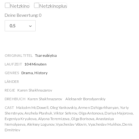
Deine Bewertung: 0
0.5
ORIGINAL TITEL
Tsareubiytsa
LAUFZEIT
104 Minuten
GENRES
Drama, History
LÄNDER
REGIE
Karen Shakhnazarov
DREHBUCH
Karen Shakhnazarov
Aleksandr Borodyanskiy
CAST
Malcolm McDowell
,
Oleg Yankovskiy
,
Armen Dzhigarkhanyan
,
Yuriy
Sherstnyov
,
Anzhela Ptashuk
,
Viktor Seferov
,
Olga Antonova
,
Dariya Majorova
,
Evgeniya Kryukova
,
Alyona Teremizova
,
Olga Borisova
,
Anastasiya
Nemolyaeva
,
Aleksey Logunov
,
Vyacheslav Vdovin
,
Vyacheslav Mukhov
,
Denis
Dmitriev