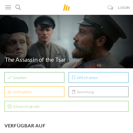
LOGIN
Tsareubiytsa
The Assassin of the Tsar
(1991)
Gesehen
Will ich sehen
Lieblingsfilm
Sammlung
Schaue ich gerade
VERFÜGBAR AUF