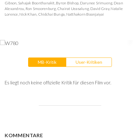
Gibson
,
Sahajak Boonthanakit
,
Byron Bishop
,
Darunee Srimueng
,
Dean
Alexandrou
,
Ron Smoorenburg
,
Chairat Ueasalung
,
David Gray
,
Natalie
Lorence
,
Nick Khan
,
Chidchai Bunga
,
Natthakorn Boonjaiyai
MB-Kritik
User-Kritiken
Es liegt noch keine offizielle Kritik für diesen Film vor.
KOMMENTARE