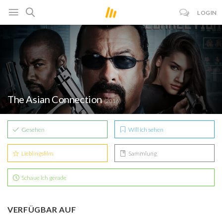
LOGIN
The Asian Connection
(2016)
Gesehen
Will ich sehen
Lieblingsfilm
Sammlung
Schaue ich gerade
VERFÜGBAR AUF