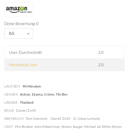
Deine Bewertung: 0
0.5
User Durchschnitt
2.0
Moviebreak User
2.0
LAUFZEIT
90 Minuten
GENRES
Action, Drama, Crime, Thriller
LÄNDER
Thailand
REGIE
Daniel Zirilli
DREHBUCH
Tom Sizemore
Daniel Zirilli
D. Glase Lomond
CAST
Pim Bubear
,
John Edward Lee
,
Steven Seagal
,
Michael Jai White
,
Byron