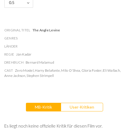
0.5
ORIGINAL TITEL
The Angle Levine
GENRES
LÄNDER
REGIE
Ján Kadár
DREHBUCH
Bernard Malamud
CAST
Zero Mostel
,
Harry Belafonte
,
Milo O'Shea
,
Gloria Foster
,
Eli Wallach
,
Anne Jackson
,
Stephen Strimpell
MB-Kritik
User-Kritiken
Es liegt noch keine offizielle Kritik für diesen Film vor.