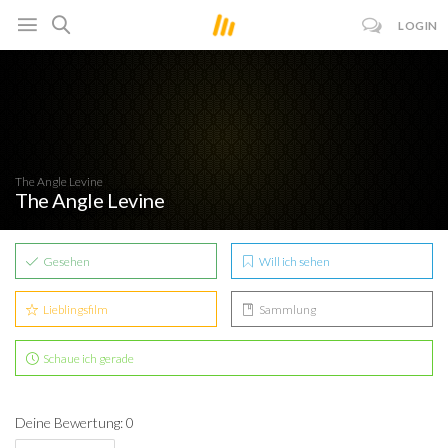
LOGIN
The Angle Levine
The Angle Levine
Gesehen
Will ich sehen
Lieblingsfilm
Sammlung
Schaue ich gerade
Deine Bewertung: 0