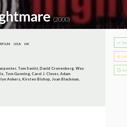
ightmare
(2000)
Ge
RFILM
USA
UK
Lie
arpenter
,
Tom Savini
,
David Cronenberg
,
Wes
Sch
is
,
Tom Gunning
,
Carol J. Clover
,
Adam
elyn Ankers
,
Kirsten Bishop
,
Joan Blackman
,