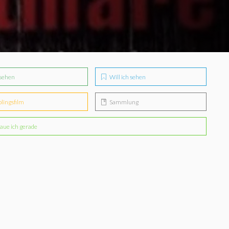
sehen
Will ich sehen
blingsfilm
Sammlung
aue ich gerade