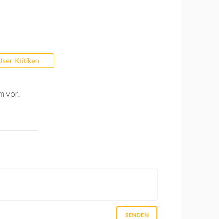
User-Kritiken
m vor.