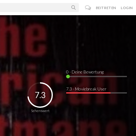
BEITRETEN
LOGIN
0
· Deine Bewertung
7.3 · Moviebreak User
7.3
Sehenswert