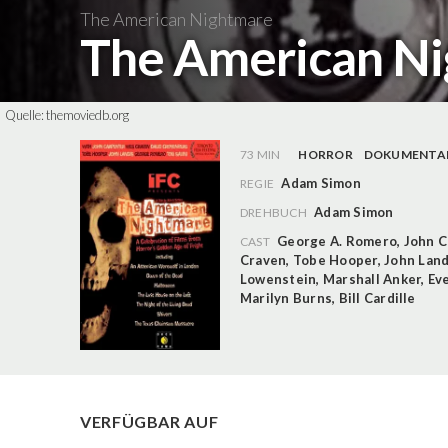
The American Nightmare
The American N
Quelle:
themoviedb.org
73 MIN
HORROR
DOKUMENTA
Adam Simon
REGIE
Adam Simon
DREHBUCH
George A. Romero
,
John C
CAST
Craven
,
Tobe Hooper
,
John Land
Lowenstein
,
Marshall Anker
,
Ev
Marilyn Burns
,
Bill Cardille
VERFÜGBAR AUF