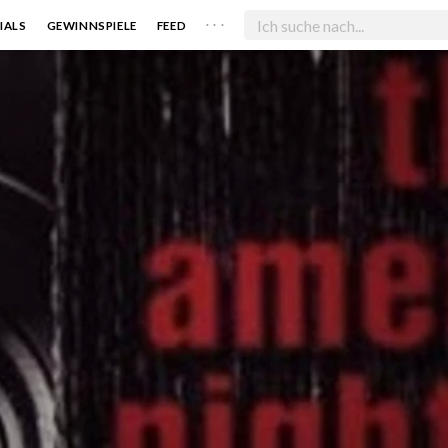
. . .
IALS
GEWINNSPIELE
FEED